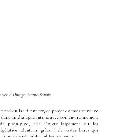
aison à Duingt, Haute-Savoie
u nord du lac d’Annecy, ce projet de maison neuve
t dans un dialogue intime avec son environnement
de plain-pied, elle s’ouvre largement sur les
égétation alentour, grâce à de vastes baies qui
 comme de véritables tableaux vivants.