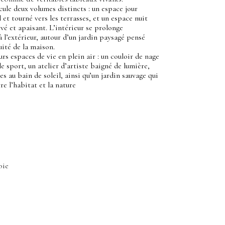
cule deux volumes distincts : un espace jour
 et tourné vers les terrasses, et un espace nuit
vé et apaisant. L’intérieur se prolonge
l’extérieur, autour d’un jardin paysagé pensé
ité de la maison.
rs espaces de vie en plein air : un couloir de nage
le sport, un atelier d’artiste baigné de lumière,
es au bain de soleil, ainsi qu’un jardin sauvage qui
re l’habitat et la nature
oie