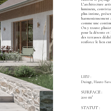
L’architecture arti
lumineux, convivial
plus intime, préser
harmonieusement à 
comme une continu
On y trouve plusieu
pour la détente et 
des terrasses dédié
renforce le lien ent
LIEU :
Duingt, Haute-Sav
SURFACE :
200 m²
STATUT :